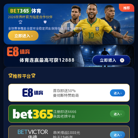
******
bevictor伟德官网 - 韦德官方网站
首页
|
学院概况
|
招生信息
|
教育培训
|
招生信息
当前位置：
首页
>>
招生信息
招生信息
BETVLCTO